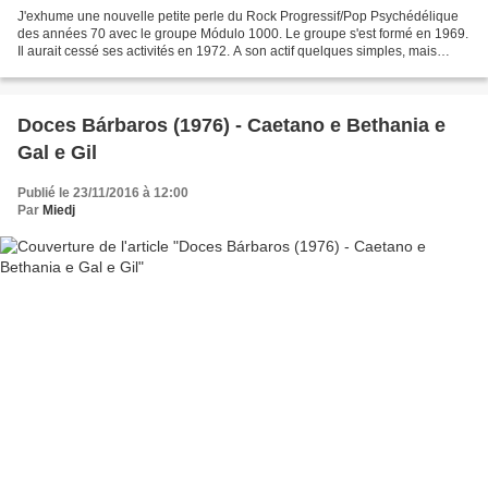
J'exhume une nouvelle petite perle du Rock Progressif/Pop Psychédélique
des années 70 avec le groupe Módulo 1000. Le groupe s'est formé en 1969.
Il aurait cessé ses activités en 1972. A son actif quelques simples, mais
principalement un LP Não Fale com...
Doces Bárbaros (1976) - Caetano e Bethania e
Gal e Gil
Publié le 23/11/2016 à 12:00
Par
Miedj