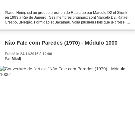
Planet Hemp est un groupe brésilien de Rap créé par Marcelo D2 et Skunk
en 1993 à Rio de Janeiro . Ses membres originaux sont Marcelo D2, Rafael
Crespo, BNegão, Formigão et Bacalhau. Voilà plusieurs fois que je croise le
nom de Marcelo D2 sans connaître...
Não Fale com Paredes (1970) - Módulo 1000
Publié le 24/11/2016 à 12:00
Par
Miedj