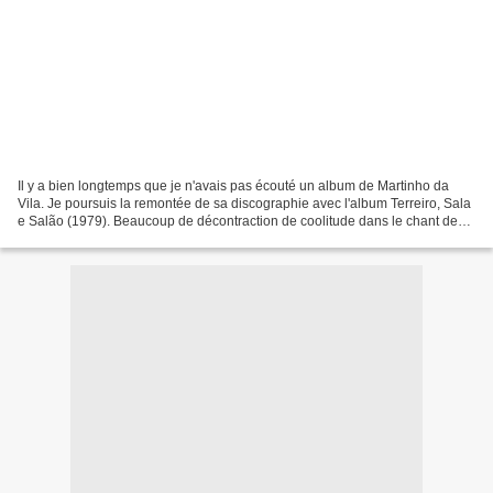
Il y a bien longtemps que je n'avais pas écouté un album de Martinho da
Vila. Je poursuis la remontée de sa discographie avec l'album Terreiro, Sala
e Salão (1979). Beaucoup de décontraction de coolitude dans le chant de
Martinho da Vila avec des petits...