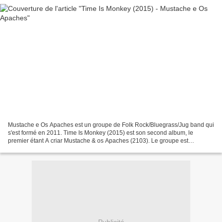
Mustache e Os Apaches est un groupe de Folk Rock/Bluegrass/Jug band qui
s'est formé en 2011. Time Is Monkey (2015) est son second album, le
premier étant A criar Mustache & os Apaches (2103). Le groupe est
composé de Pedro Pastoriz (voix, guitare et banjo),...