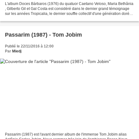
L'album Doces Bárbaros (1976) du quatuor Caetano Veloso, Maria Bethânia
, Gilberto Gil et Gal Costa est considéré dans le dernier grand témoignage
sur les années Tropicalia, le dernier souffle collectif d'une génération dorée
d'artistes talentueux qui...
Passarim (1987) - Tom Jobim
Publié le 22/11/2016 à 12:00
Par
Miedj
Passarim (1987) est l'avant dernier album de l'immense Tom Jobim alias