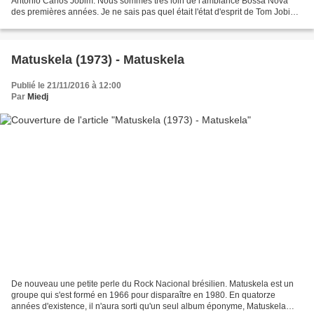
Antônio Carlos Jobim. Nous sommes très loin de l'ambiance Bossa Nova
des premières années. Je ne sais pas quel était l'état d'esprit de Tom Jobim
quand il a écrit cet album, mais peu...
Matuskela (1973) - Matuskela
Publié le 21/11/2016 à 12:00
Par
Miedj
De nouveau une petite perle du Rock Nacional brésilien. Matuskela est un
groupe qui s'est formé en 1966 pour disparaître en 1980. En quatorze
années d'existence, il n'aura sorti qu'un seul album éponyme, Matuskela