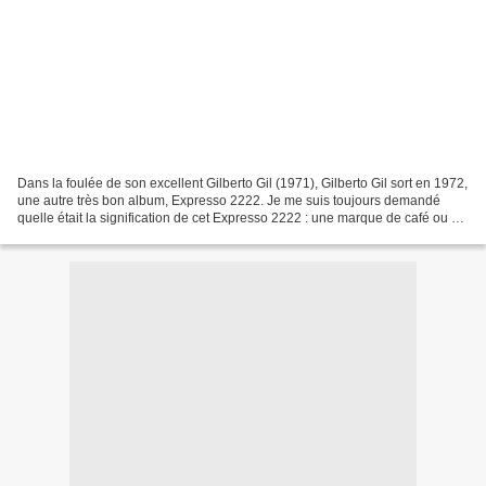
Dans la foulée de son excellent Gilberto Gil (1971), Gilberto Gil sort en 1972,
une autre très bon album, Expresso 2222. Je me suis toujours demandé
quelle était la signification de cet Expresso 2222 : une marque de café ou un
numéro de téléphone. Non...