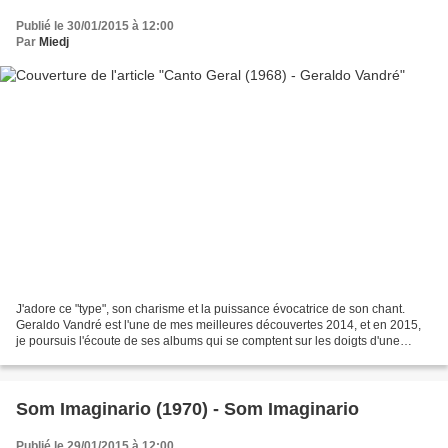
Publié le 30/01/2015 à 12:00
Par
Miedj
J'adore ce "type", son charisme et la puissance évocatrice de son chant.
Geraldo Vandré est l'une de mes meilleures découvertes 2014, et en 2015,
je poursuis l'écoute de ses albums qui se comptent sur les doigts d'une
main. Canto General (1968), le quatrième...
Som Imaginario (1970) - Som Imaginario
Publié le 29/01/2015 à 12:00