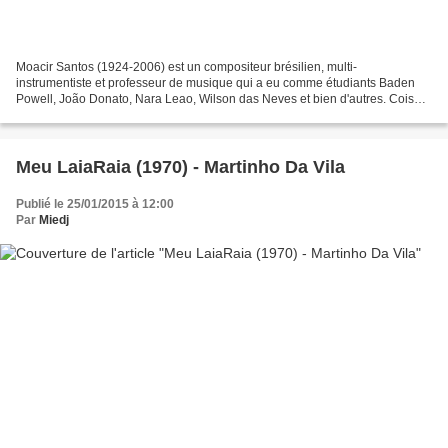
Moacir Santos (1924-2006) est un compositeur brésilien, multi-
instrumentiste et professeur de musique qui a eu comme étudiants Baden
Powell, João Donato, Nara Leao, Wilson das Neves et bien d'autres. Coisas
(1964) est son premier album avec des titres...
Meu LaiaRaia (1970) - Martinho Da Vila
Publié le 25/01/2015 à 12:00
Par
Miedj