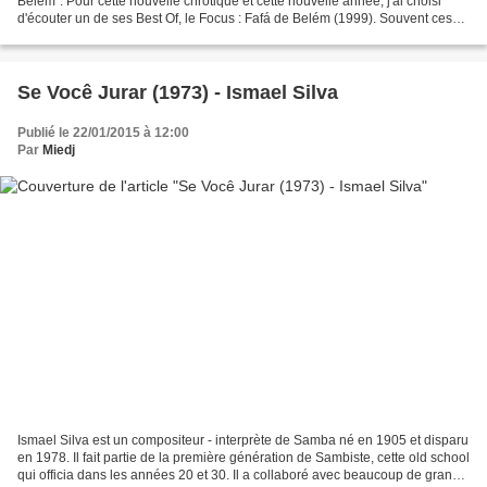
Belém". Pour cette nouvelle chrotique et cette nouvelle année, j'ai choisi
d'écouter un de ses Best Of, le Focus : Fafá de Belém (1999). Souvent ces
types d'albums prêtent à la critique...
Se Você Jurar (1973) - Ismael Silva
Publié le 22/01/2015 à 12:00
Par
Miedj
Ismael Silva est un compositeur - interprète de Samba né en 1905 et disparu
en 1978. Il fait partie de la première génération de Sambiste, cette old school
qui officia dans les années 20 et 30. Il a collaboré avec beaucoup de grands