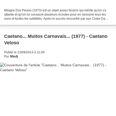
Milagre Dos Peixes (1973) est un objet assez bizarre qui mérite qu'on s'y
attarde et qu'on lui consacre plusieurs écoutes pour en savourer tous les
sons et toutes les subtilités. Après le succès rencontré par son Clube Da
Esquina (1972). Milton Nascimento...
Caetano... Muitos Carnavais... (1977) - Caetano
Veloso
Publié le 23/09/2014 à 11:00
Par
Miedj