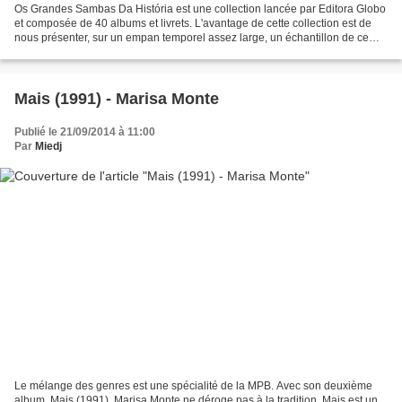
Os Grandes Sambas Da História est une collection lancée par Editora Globo
et composée de 40 albums et livrets. L'avantage de cette collection est de
nous présenter, sur un empan temporel assez large, un échantillon de ce
qu'il s'est fait de mieux en matière...
Mais (1991) - Marisa Monte
Publié le 21/09/2014 à 11:00
Par
Miedj
Le mélange des genres est une spécialité de la MPB. Avec son deuxième
album, Mais (1991), Marisa Monte ne déroge pas à la tradition. Mais est un