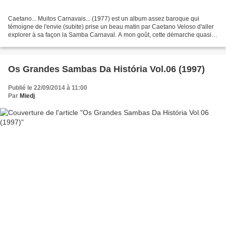
Caetano... Muitos Carnavais... (1977) est un album assez baroque qui
témoigne de l'envie (subite) prise un beau matin par Caetano Veloso d'aller
explorer à sa façon la Samba Carnaval. A mon goût, cette démarche quasi
expérimentale me semble quelque peu...
Os Grandes Sambas Da História Vol.06 (1997)
Publié le 22/09/2014 à 11:00
Par
Miedj