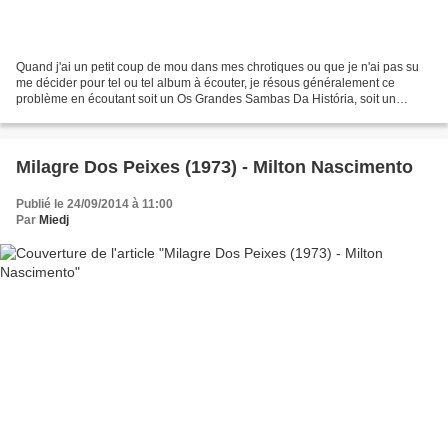
Quand j'ai un petit coup de mou dans mes chrotiques ou que je n'ai pas su
me décider pour tel ou tel album à écouter, je résous généralement ce
problème en écoutant soit un Os Grandes Sambas Da História, soit un
Apresenta os sucessos de Lafayette. Après...
Milagre Dos Peixes (1973) - Milton Nascimento
Publié le 24/09/2014 à 11:00
Par
Miedj