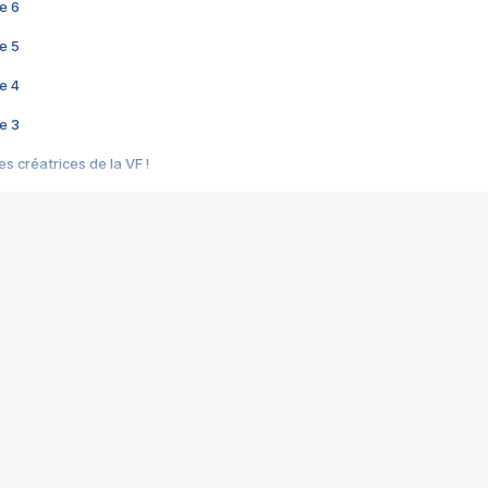
e 6
e 5
e 4
e 3
s créatrices de la VF !
e 2
e 1
e Mektoub My Love arrive enfin ! Rencontre avec Shaïn Boumedine et Sal
i : après Toni en famille
elle réalise le bouleversant Dites lui que je l'aime
ais ! Rencontre autour de Vie privée de Rebecca Zlotowski
 de Marguerite, Grave... Rencontre avec Ella Rumpf
 Les Rêveurs, un film intime sur la santé mentale