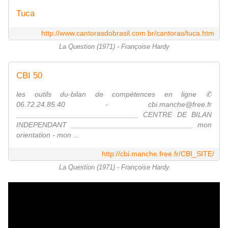
Tuca
http://www.cantorasdobrasil.com.br/cantoras/tuca.htm
La Question (1971) - Françoise Hardy
CBI 50
les outils du-bilan de compétences en ligne ✆
06.72.24.85.40 - cbi.manche@free.fr
______________________________ CENTRE DE BILAN
INDEPENDANT ______________________________ mon
orientation - mon ...
http://cbi.manche.free.fr/CBI_SITE/
La Question (1971) - Françoise Hardy