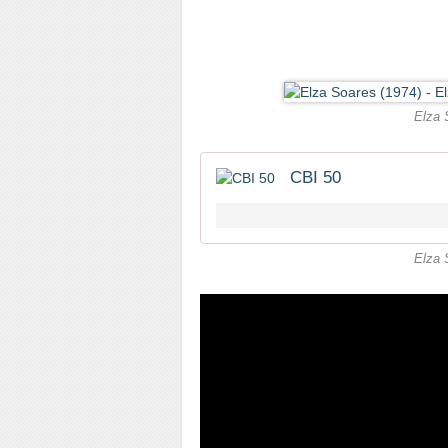
Elza 
CBI 50
Elza 