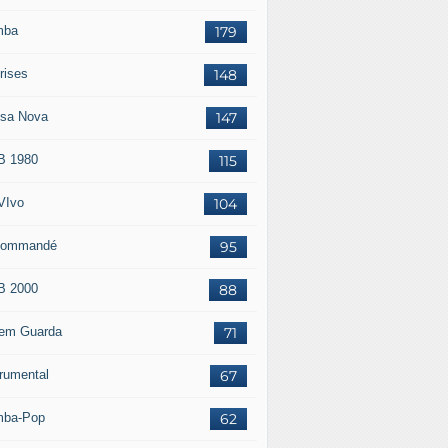
mba
179
rises
148
sa Nova
147
 1980
115
VIvo
104
commandé
95
 2000
88
em Guarda
71
trumental
67
ba-Pop
62