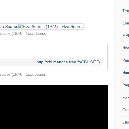
Trop
Cou
Soares (1974) - Elza Soares
MPB
Ne
Pun
http://cbi.manche.free.fr/CBI_SITE/
Har
Soares (1974) - Elza Soares
Pag
Fol
Gro
Cho