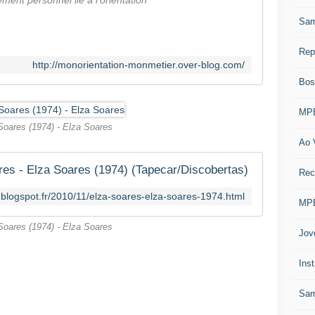
ent personnel lié à l'orientation
Sa
Rep
http://monorientation-monmetier.over-blog.com/
Bos
MPB
Soares (1974) - Elza Soares
Ao 
res - Elza Soares (1974) (Tapecar/Discobertas)
Re
s.blogspot.fr/2010/11/elza-soares-elza-soares-1974.html
MPB
Soares (1974) - Elza Soares
Jov
Ins
Sam