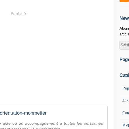
Publicité
News
Abonn
articl
Pag
Caté
Pop
Jaz
rientation-monmetier
Comp
 une aide ou un accompagnement à toutes les personnes
MPB