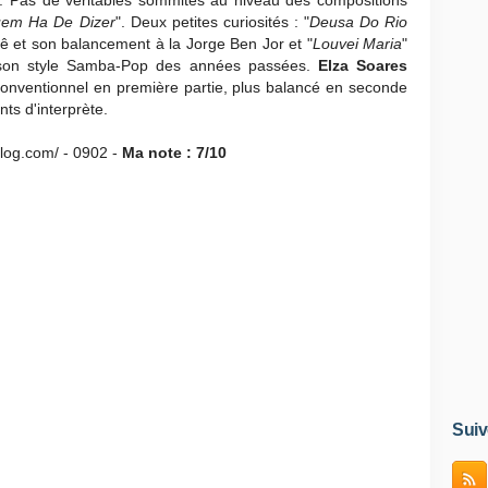
. Pas de véritables sommités au niveau des compositions
em Ha De Dizer
". Deux petites curiosités : "
Deusa Do Rio
 et son balancement à la Jorge Ben Jor et "
Louvei Maria
"
e son style Samba-Pop des années passées.
Elza Soares
conventionnel en première partie, plus balancé en seconde
ts d'interprète.
blog.com/ - 0902 -
Ma note : 7/10
Suiv