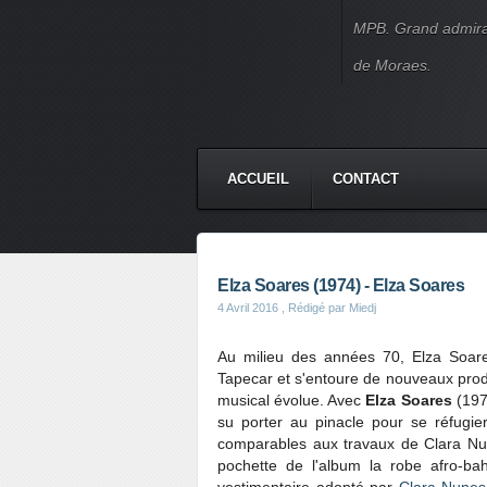
MPB. Grand admirate
de Moraes.
ACCUEIL
CONTACT
Elza Soares (1974) - Elza Soares
4 Avril 2016
, Rédigé par Miedj
Au milieu des années 70, Elza Soar
Tapecar et s'entoure de nouveaux produ
musical évolue. Avec
Elza Soares
(197
su porter au pinacle pour se réfugi
comparables aux travaux de Clara Nune
pochette de l'album la robe afro-bah