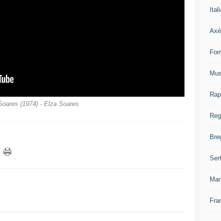
Ital
Axé
For
Mus
Rap
Soares (1974) - Elza Soares
Reg
Bre
Ser
Man
Fra