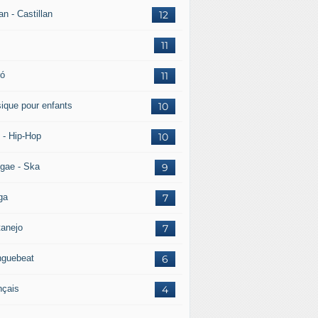
ian - Castillan
12
11
ró
11
ique pour enfants
10
 - Hip-Hop
10
gae - Ska
9
ga
7
tanejo
7
guebeat
6
nçais
4