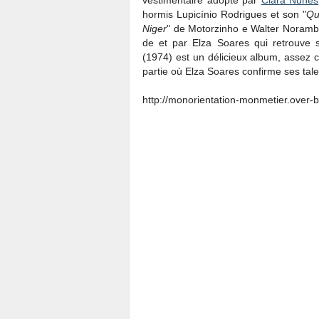
vestimentaire adopté par
Clara Nunes
hormis Lupicínio Rodrigues et son "
Qu
Niger
" de Motorzinho e Walter Norambê
de et par Elza Soares qui retrouv
(1974) est un délicieux album, assez 
partie où Elza Soares confirme ses talen
http://monorientation-monmetier.over-