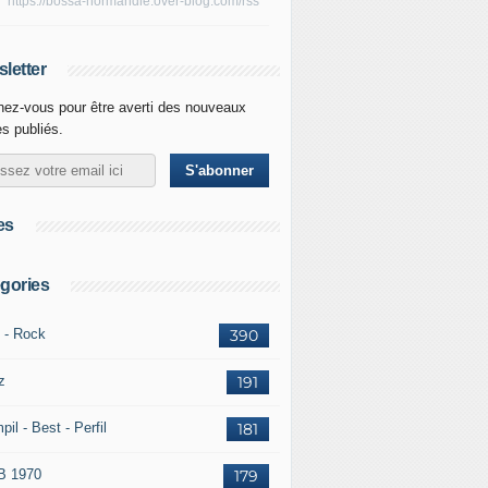
https://bossa-normandie.over-blog.com/rss
letter
ez-vous pour être averti des nouveaux
es publiés.
es
gories
 - Rock
390
z
191
il - Best - Perfil
181
 1970
179