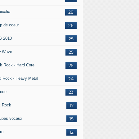
icalia
28
p de coeur
26
 2010
25
w Wave
25
k Rock - Hard Core
25
d Rock - Heavy Metal
24
ode
23
k Rock
17
upes vocaux
15
ro
12