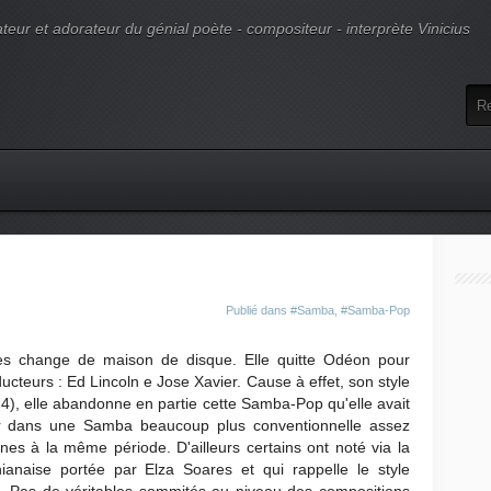
ur et adorateur du génial poète - compositeur - interprète Vinicius
Publié dans
#Samba
,
#Samba-Pop
es change de maison de disque. Elle quitte Odéon pour
cteurs : Ed Lincoln e Jose Xavier. Cause à effet, son style
4), elle abandonne en partie cette Samba-Pop qu'elle avait
er dans une Samba beaucoup plus conventionnelle assez
s à la même période. D'ailleurs certains ont noté via la
ianaise portée par Elza Soares et qui rappelle le style