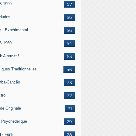
 1990
57
rludes
56
g - Expérimental
56
 1960
54
 Alternatif
53
iques Traditionnelles
46
ba-Canção
33
ctro
32
de Originale
31
 Psychédélique
29
l - Funk
28