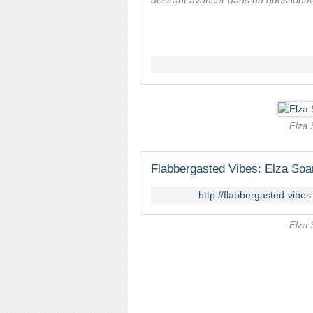
désirant avancer dans un questionnem
Elza 
Flabbergasted Vibes: Elza Soa
http://flabbergasted-vibe
Elza 