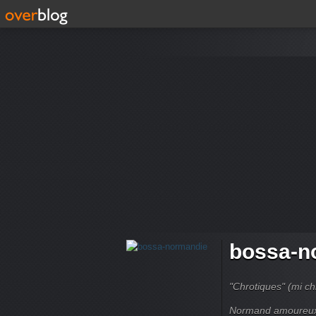
bossa-n
"Chrotiques" (mi ch
Normand amoureux 