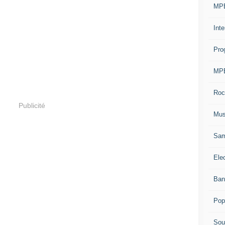
MPB
Inte
Pro
MPB
Rock
Publicité
Mus
Sam
Ele
Ban
Pop
Sou