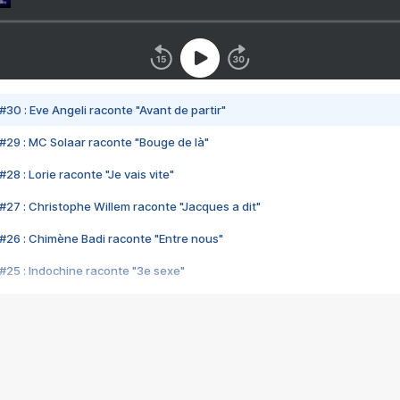
#30 : Eve Angeli raconte "Avant de partir"
#29 : MC Solaar raconte "Bouge de là"
28 : Lorie raconte "Je vais vite"
#27 : Christophe Willem raconte "Jacques a dit"
#26 : Chimène Badi raconte "Entre nous"
#25 : Indochine raconte "3e sexe"
#24 : Zaho raconte "C'est chelou"
#23 : Patrick Bruel raconte "Au café des délices"
#22 : Kyo raconte "Le chemin"
#21 : Nolwenn Leroy raconte "Cassé"