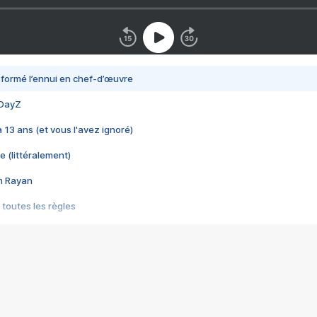
nsformé l’ennui en chef-d’œuvre
 DayZ
 a 13 ans (et vous l'avez ignoré)
e (littéralement)
im Rayan
 toutes les règles
s les jeux vidéo
us choquant de Rockstar ? - Le scandale BULLY
e plus moche de Steam
du RÊVE tourne au CAUCHEMAR