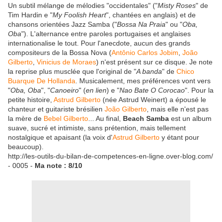
Un subtil mélange de mélodies "occidentales" ("
Misty Roses
" de
Tim Hardin e "
My Foolish Heart
", chantées en anglais) et de
chansons orientées Jazz Samba ("
Bossa Na Praia
" ou "
Oba,
Oba
"). L'alternance entre paroles portugaises et anglaises
internationalise le tout. Pour l'anecdote, aucun des grands
compositeurs de la Bossa Nova (
Antônio Carlos Jobim
,
João
Gilberto
,
Vinicius de Moraes
) n'est présent sur ce disque. Je note
la reprise plus musclée que l'original de "
A banda
" de
Chico
Buarque De Hollanda
. Musicalement, mes préférences vont vers
"
Oba, Oba
", "
Canoeiro
" (
en lien
) e "
Nao Bate O Corocao
". Pour la
petite histoire,
Astrud Gilberto
(née Astrud Weinert) a épousé le
chanteur et guitariste brésilien
João Gilberto
, mais elle n'est pas
la mère de
Bebel Gilberto
... Au final,
Beach Samba
est un album
suave, sucré et intimiste, sans prétention, mais tellement
nostalgique et apaisant (la voix d'
Astrud Gilberto
y étant pour
beaucoup).
http://les-outils-du-bilan-de-competences-en-ligne.over-blog.com/
- 0005 -
Ma note : 8/10